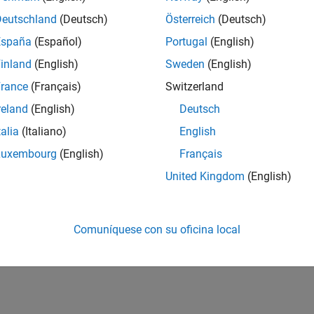
Deutschland
(Deutsch)
Österreich
(Deutsch)
España
(Español)
Portugal
(English)
inland
(English)
Sweden
(English)
rance
(Français)
Switzerland
reland
(English)
Deutsch
talia
(Italiano)
English
Luxembourg
(English)
Français
United Kingdom
(English)
Comuníquese con su oficina local