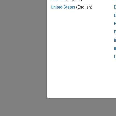
United States
(English)
F
F
I
I