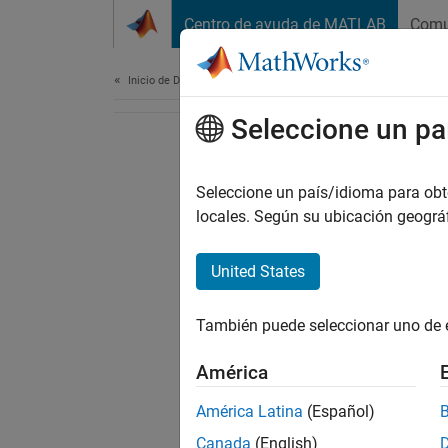
Saltar al contenido
Centro de ayuda de MATLAB
Comu
Document
Inicio de Documentación
Seleccione un pa
Seleccione un país/idioma para obten
locales. Según su ubicación geogr
United States
También puede seleccionar uno de 
América
América Latina
(Español)
Canada
(English)