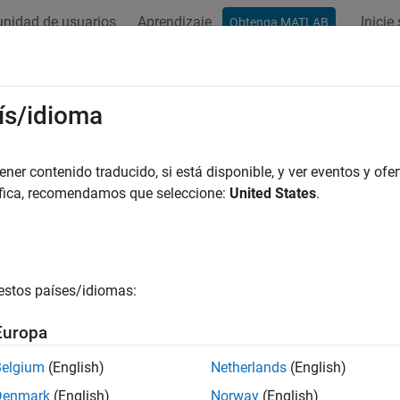
nidad de usuarios
Aprendizaje
Inicie
Obtenga MATLAB
ación
Ejemplos
Funciones
Bloques
Apps
Vídeos
ís/idioma
er contenido traducido, si está disponible, y ver eventos y ofer
¿Qué tan útil fue esta traducc
áfica, recomendamos que seleccione:
United States
.
estos países/idiomas:
Europa
Belgium
(English)
Netherlands
(English)
Denmark
(English)
Norway
(English)