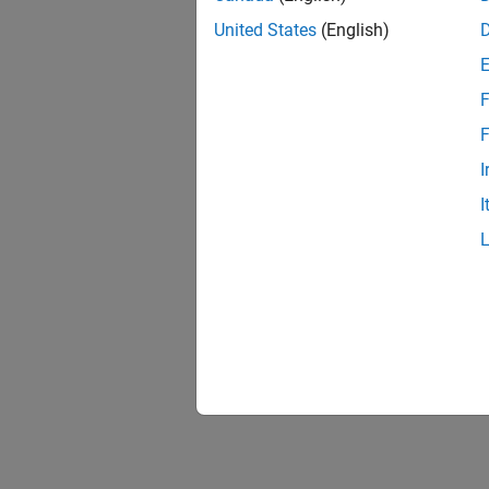
United States
(English)
F
F
I
I