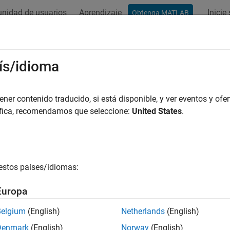
nidad de usuarios
Aprendizaje
Inicie
Obtenga MATLAB
ación
Ejemplos
Funciones
Bloques
Apps
Vídeos
ís/idioma
er contenido traducido, si está disponible, y ver eventos y ofer
¿Qué tan útil fue esta traducc
áfica, recomendamos que seleccione:
United States
.
estos países/idiomas:
Europa
Belgium
(English)
Netherlands
(English)
Denmark
(English)
Norway
(English)