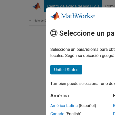
Saltar al contenido
Centro de ayuda de MATLAB
Comu
Document
Inicio de Documentación
Seleccione un pa
Seleccione un país/idioma para obten
locales. Según su ubicación geogr
United States
También puede seleccionar uno de 
América
América Latina
(Español)
Canada
(English)