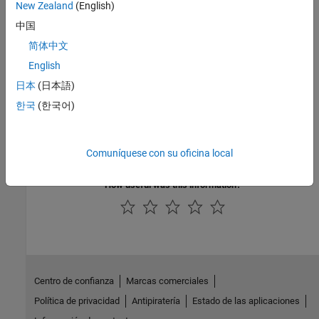
New Zealand
(English)
Languages
中国
C, C++
简体中文
See Also
English
日本
(日本語)
mdlRTW
한국
(한국어)
Version History
Introduced before R2006a
Comuníquese con su oficina local
How useful was this information?
Centro de confianza
Marcas comerciales
Política de privacidad
Antipiratería
Estado de las aplicaciones