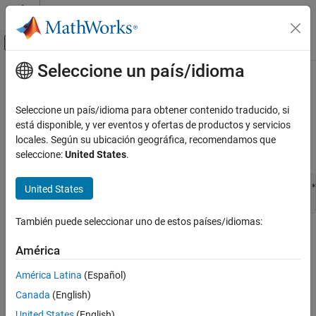
Saltar al contenido
Centro de ayuda de MATLAB
Mostrar/ocultar menú de navegación
Seleccione un país/idioma
Contenido principal
Inicio de Documentación
ssWriteRTWScalarParam
Simulink
Seleccione un país/idioma para obtener contenido traducido, si
Block and Blockset Authoring
Write a scalar parameter to the
file
está disponible, y ver eventos y ofertas de productos y servicios
.rtw
model
Author Block Algorithms
locales. Según su ubicación geográfica, recomendamos que
Syntax
seleccione:
United States
.
Author Blocks Using C/C++
Author Blocks Using C MEX S-Functions
int_T ssWriteRTWScalarParam(SimStruct *S,  const char_T *
United States
Configure C/C++ S-Function Features
ssWriteRTWScalarParam
También puede seleccionar uno de estos países/idiomas:
Arguments
ON THIS PAGE
América
Syntax
S
Arguments
América Latina
(Español)
SimStruct that represents an
S-Function
block.
Returns
Canada
(English)
Description
name
United States
(English)