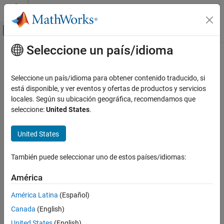
Saltar al contenido
Centro de ayuda de MATLAB
Mostrar/ocultar menú de navegación
Seleccione un país/idioma
Contenido principal
Inicio de Documentación
Application Deployment
Seleccione un país/idioma para obtener contenido traducido, si
está disponible, y ver eventos y ofertas de productos y servicios
How useful was this information?
locales. Según su ubicación geográfica, recomendamos que
seleccione:
United States
.
United States
También puede seleccionar uno de estos países/idiomas:
América
América Latina
(Español)
Canada
(English)
United States
(English)