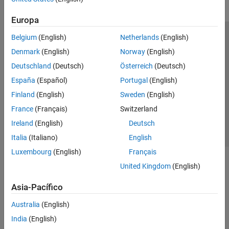
Europa
Belgium
(English)
Netherlands
(English)
Centro de confianza
Marcas comerciales
Denmark
(English)
Norway
(English)
Política de privacidad
Antipiratería
Estado de las aplicaciones
Deutschland
(Deutsch)
Österreich
(Deutsch)
Información de contacto
España
(Español)
Portugal
(English)
© 1994-2026 The MathWorks, Inc.
Finland
(English)
Sweden
(English)
France
(Français)
Switzerland
Seleccione un país/id
América Latina
Ireland
(English)
Deutsch
Italia
(Italiano)
English
Luxembourg
(English)
Français
United Kingdom
(English)
Asia-Pacífico
Australia
(English)
India
(English)