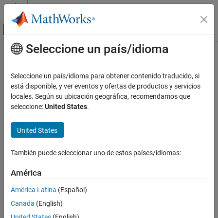
Saltar al contenido
Centro de ayuda de MATLAB
Mostrar/ocultar menú de navegación
Seleccione un país/idioma
Contenido principal
Inicio de Documentación
Control Systems
Seleccione un país/idioma para obtener contenido traducido, si
está disponible, y ver eventos y ofertas de productos y servicios
locales. Según su ubicación geográfica, recomendamos que
How useful was this information?
seleccione:
United States
.
United States
También puede seleccionar uno de estos países/idiomas:
América
América Latina
(Español)
Canada
(English)
United States
(English)