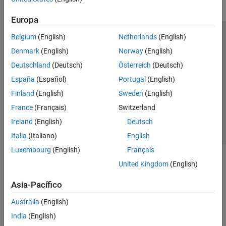
Europa
Belgium
(English)
Netherlands
(English)
Centro de confianza
Marcas comerciales
Denmark
(English)
Norway
(English)
Política de privacidad
Antipiratería
Estado de las aplicaciones
Deutschland
(Deutsch)
Österreich
(Deutsch)
Información de contacto
España
(Español)
Portugal
(English)
© 1994-2026 The MathWorks, Inc.
Finland
(English)
Sweden
(English)
France
(Français)
Switzerland
Seleccione un país/id
América Latina
Ireland
(English)
Deutsch
Italia
(Italiano)
English
Luxembourg
(English)
Français
United Kingdom
(English)
Asia-Pacífico
Australia
(English)
India
(English)