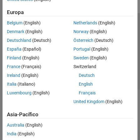
Europa
Belgium
(English)
Netherlands
(English)
Centro de confianza
Marcas comerciales
Denmark
(English)
Norway
(English)
Política de privacidad
Antipiratería
Estado de las aplicaciones
Deutschland
(Deutsch)
Österreich
(Deutsch)
Información de contacto
España
(Español)
Portugal
(English)
© 1994-2026 The MathWorks, Inc.
Finland
(English)
Sweden
(English)
France
(Français)
Switzerland
Seleccione un país/id
América Latina
Ireland
(English)
Deutsch
Italia
(Italiano)
English
Luxembourg
(English)
Français
United Kingdom
(English)
Asia-Pacífico
Australia
(English)
India
(English)