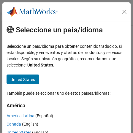
Saltar al contenido
Centro de ayuda de MATLAB
Mostrar/ocultar menú de navegación
Seleccione un país/idioma
Contenido principal
Inicio de Documentación
Control Systems
Seleccione un país/idioma para obtener contenido traducido, si
está disponible, y ver eventos y ofertas de productos y servicios
locales. Según su ubicación geográfica, recomendamos que
How useful was this information?
seleccione:
United States
.
United States
También puede seleccionar uno de estos países/idiomas:
América
América Latina
(Español)
Canada
(English)
United States
(English)