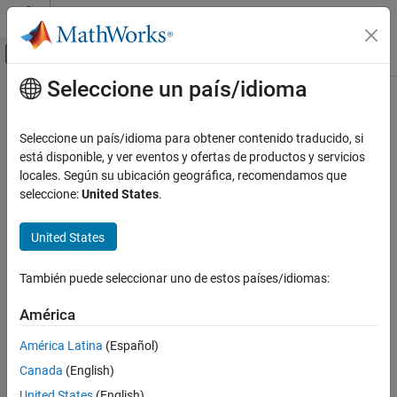
Saltar al contenido
Centro de ayuda de MATLAB
Mostrar/ocultar menú de navegación
Seleccione un país/idioma
Contenido principal
Inicio de Documentación
Verificación, validación y pruebas
Seleccione un país/idioma para obtener contenido traducido, si
está disponible, y ver eventos y ofertas de productos y servicios
¿Qué tan útil fue esta traducción?
locales. Según su ubicación geográfica, recomendamos que
seleccione:
United States
.
United States
También puede seleccionar uno de estos países/idiomas:
América
América Latina
(Español)
Canada
(English)
United States
(English)