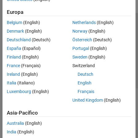
Europa
Belgium
(English)
Netherlands
(English)
Centro de confianza
Marcas comerciales
Denmark
(English)
Norway
(English)
Política de privacidad
Antipiratería
Estado de las aplicaciones
Deutschland
(Deutsch)
Österreich
(Deutsch)
Información de contacto
España
(Español)
Portugal
(English)
© 1994-2026 The MathWorks, Inc.
Finland
(English)
Sweden
(English)
France
(Français)
Switzerland
Seleccione un país/id
América Latina
Ireland
(English)
Deutsch
Italia
(Italiano)
English
Luxembourg
(English)
Français
United Kingdom
(English)
Asia-Pacífico
Australia
(English)
India
(English)