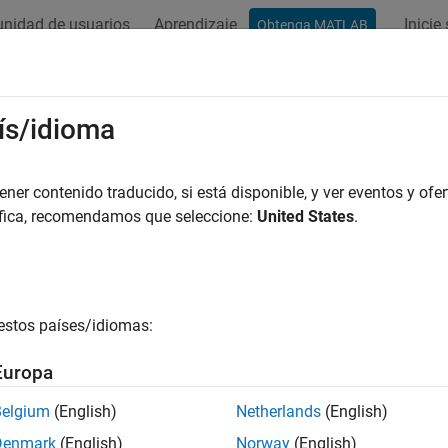
nidad de usuarios
Aprendizaje
Inicie
Obtenga MATLAB
ación
Ejemplos
Funciones
Bloques
Vídeos
Respu
ís/idioma
er contenido traducido, si está disponible, y ver eventos y ofer
¿Qué tan útil fue esta traducc
áfica, recomendamos que seleccione:
United States
.
estos países/idiomas:
Europa
Belgium
(English)
Netherlands
(English)
Denmark
(English)
Norway
(English)