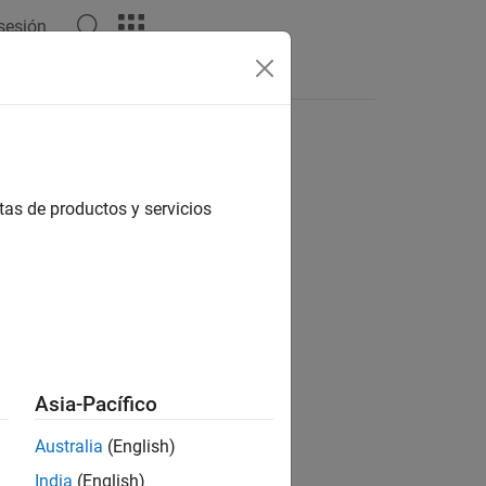
 sesión
estas
tas de productos y servicios
ión?
Asia-Pacífico
Australia
(English)
India
(English)