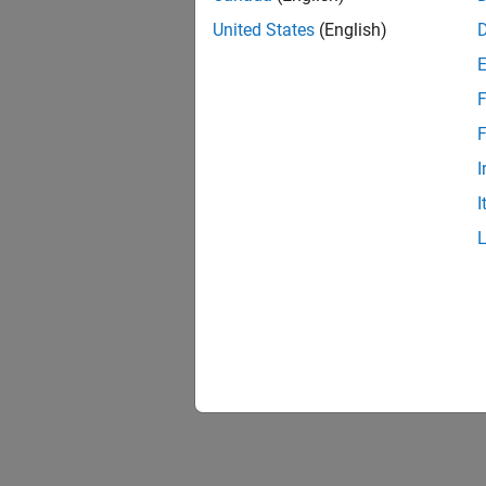
United States
(English)
F
F
I
I