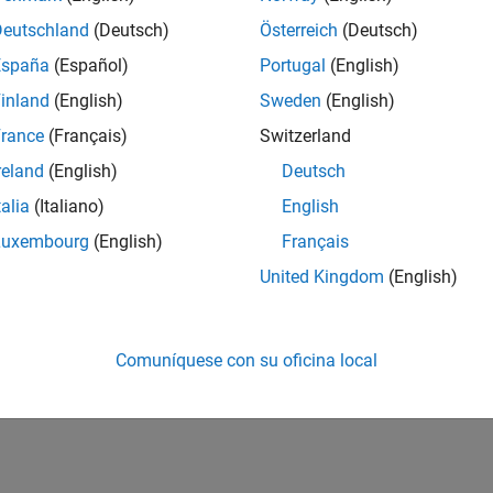
Deutschland
(Deutsch)
Österreich
(Deutsch)
España
(Español)
Portugal
(English)
inland
(English)
Sweden
(English)
rance
(Français)
Switzerland
reland
(English)
Deutsch
talia
(Italiano)
English
Luxembourg
(English)
Français
United Kingdom
(English)
Comuníquese con su oficina local