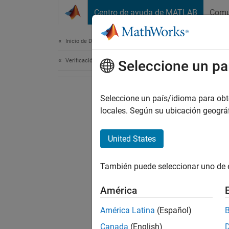
Saltar al contenido
Centro de ayuda de MATLAB
Comu
Document
Inicio de Documentación
Verificación, validación y pruebas
Seleccione un pa
Seleccione un país/idioma para obten
locales. Según su ubicación geogr
United States
También puede seleccionar uno de 
América
América Latina
(Español)
Canada
(English)