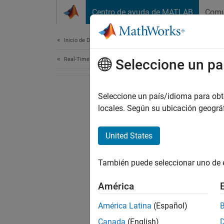
Saltar al contenido
Centro de ayuda de MATLAB
Comu
Document
Inicio de Documentación
Real-Time Simulation and Testing
Seleccione un pa
Seleccione un país/idioma para obten
locales. Según su ubicación geogr
United States
También puede seleccionar uno de 
América
América Latina
(Español)
Canada
(English)