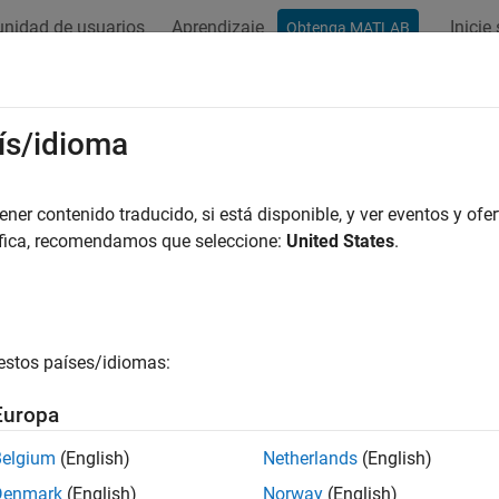
nidad de usuarios
Aprendizaje
Inicie
Obtenga MATLAB
ation
Examples
Functions
Blocks
Apps
Videos
ís/idioma
er contenido traducido, si está disponible, y ver eventos y ofer
How useful was this informat
áfica, recomendamos que seleccione:
United States
.
estos países/idiomas:
Europa
Belgium
(English)
Netherlands
(English)
Denmark
(English)
Norway
(English)