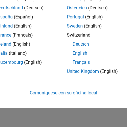
Deutschland
(Deutsch)
Österreich
(Deutsch)
España
(Español)
Portugal
(English)
inland
(English)
Sweden
(English)
rance
(Français)
Switzerland
reland
(English)
Deutsch
talia
(Italiano)
English
Luxembourg
(English)
Français
United Kingdom
(English)
Comuníquese con su oficina local