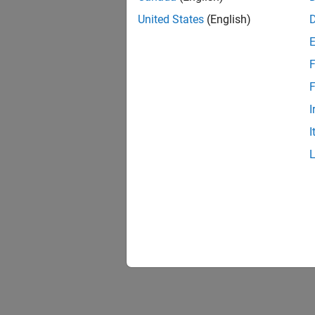
United States
(English)
F
F
I
I