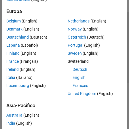
Europa
Belgium
(English)
Netherlands
(English)
Centro de confianza
Marcas comerciales
Denmark
(English)
Norway
(English)
Política de privacidad
Antipiratería
Estado de las aplicaciones
Deutschland
(Deutsch)
Österreich
(Deutsch)
Información de contacto
España
(Español)
Portugal
(English)
© 1994-2026 The MathWorks, Inc.
Finland
(English)
Sweden
(English)
France
(Français)
Switzerland
Seleccione un país/id
América Latina
Ireland
(English)
Deutsch
Italia
(Italiano)
English
Luxembourg
(English)
Français
United Kingdom
(English)
Asia-Pacífico
Australia
(English)
India
(English)