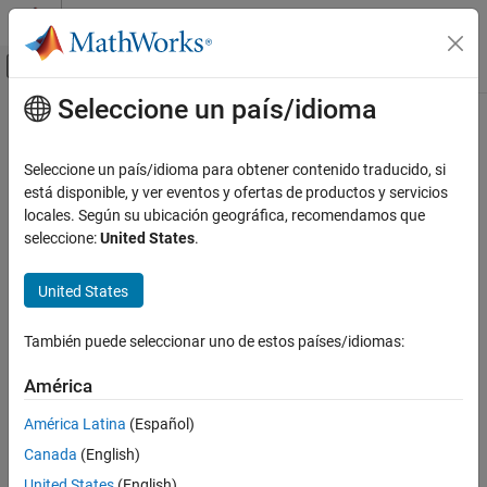
Saltar al contenido
Centro de ayuda de MATLAB
Mostrar/ocultar menú de navegación
Seleccione un país/idioma
Contenido principal
Inicio de Documentación
FPGA, ASIC, and SoC Development
Seleccione un país/idioma para obtener contenido traducido, si
está disponible, y ver eventos y ofertas de productos y servicios
locales. Según su ubicación geográfica, recomendamos que
How useful was this information?
seleccione:
United States
.
United States
También puede seleccionar uno de estos países/idiomas:
América
América Latina
(Español)
Canada
(English)
United States
(English)