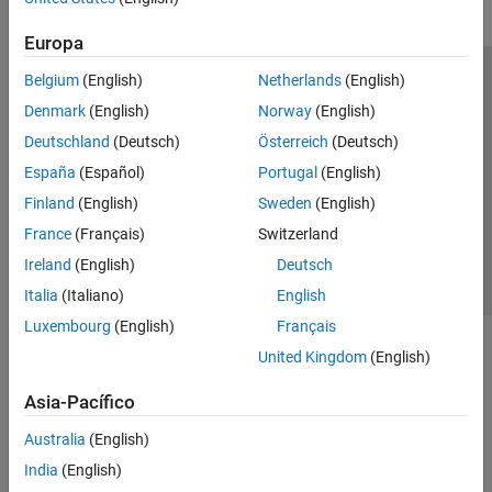
Europa
Belgium
(English)
Netherlands
(English)
Centro de confianza
Marcas comerciales
Denmark
(English)
Norway
(English)
Política de privacidad
Antipiratería
Estado de las aplicaciones
Deutschland
(Deutsch)
Österreich
(Deutsch)
Información de contacto
España
(Español)
Portugal
(English)
© 1994-2026 The MathWorks, Inc.
Finland
(English)
Sweden
(English)
France
(Français)
Switzerland
Seleccione un país/id
América Latina
Ireland
(English)
Deutsch
Italia
(Italiano)
English
Luxembourg
(English)
Français
United Kingdom
(English)
Asia-Pacífico
Australia
(English)
India
(English)