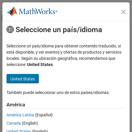
Saltar al contenido
Centro de ayuda de MATLAB
Mostrar/ocultar menú de navegación
Seleccione un país/idioma
Contenido principal
Inicio de Documentación
FPGA, ASIC, and SoC Development
Seleccione un país/idioma para obtener contenido traducido, si
está disponible, y ver eventos y ofertas de productos y servicios
locales. Según su ubicación geográfica, recomendamos que
How useful was this information?
seleccione:
United States
.
United States
También puede seleccionar uno de estos países/idiomas:
América
América Latina
(Español)
Canada
(English)
United States
(English)