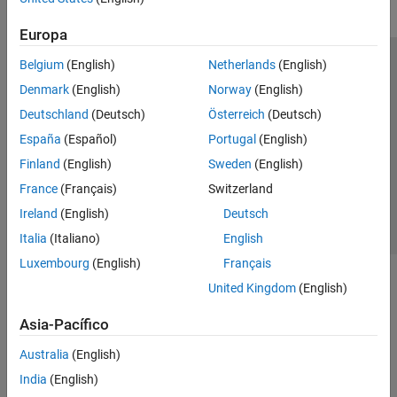
Europa
Belgium
(English)
Netherlands
(English)
Centro de confianza
Marcas comerciales
Denmark
(English)
Norway
(English)
Política de privacidad
Antipiratería
Estado de las aplicaciones
Deutschland
(Deutsch)
Österreich
(Deutsch)
Información de contacto
España
(Español)
Portugal
(English)
© 1994-2026 The MathWorks, Inc.
Finland
(English)
Sweden
(English)
France
(Français)
Switzerland
Seleccione un país/id
América Latina
Ireland
(English)
Deutsch
Italia
(Italiano)
English
Luxembourg
(English)
Français
United Kingdom
(English)
Asia-Pacífico
Australia
(English)
India
(English)