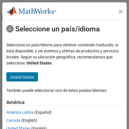
Saltar al contenido
Centro de ayuda de MATLAB
Mostrar/ocultar menú de navegación
Seleccione un país/idioma
Contenido principal
Inicio de Documentación
Modelado físico
Seleccione un país/idioma para obtener contenido traducido, si
está disponible, y ver eventos y ofertas de productos y servicios
locales. Según su ubicación geográfica, recomendamos que
¿Qué tan útil fue esta traducción?
seleccione:
United States
.
United States
También puede seleccionar uno de estos países/idiomas:
América
América Latina
(Español)
Canada
(English)
United States
(English)