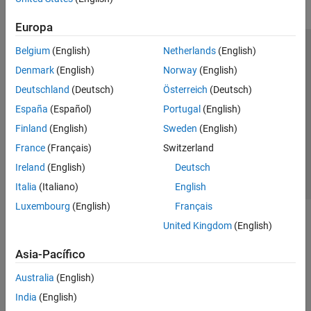
Europa
Belgium
(English)
Netherlands
(English)
Centro de confianza
Marcas comerciales
Denmark
(English)
Norway
(English)
Política de privacidad
Antipiratería
Estado de las aplicaciones
Deutschland
(Deutsch)
Österreich
(Deutsch)
Información de contacto
España
(Español)
Portugal
(English)
© 1994-2026 The MathWorks, Inc.
Finland
(English)
Sweden
(English)
France
(Français)
Switzerland
Seleccione un país/id
América Latina
Ireland
(English)
Deutsch
Italia
(Italiano)
English
Luxembourg
(English)
Français
United Kingdom
(English)
Asia-Pacífico
Australia
(English)
India
(English)