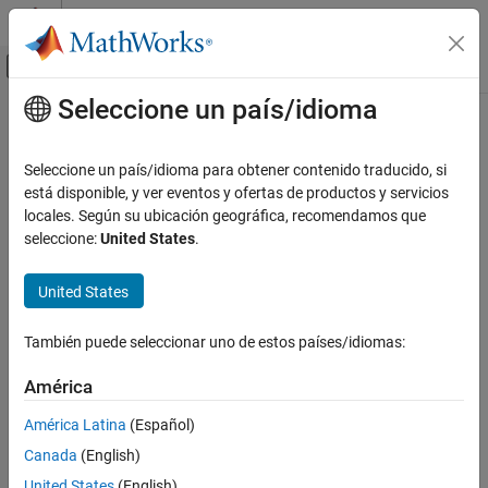
Saltar al contenido
Centro de ayuda de MATLAB
Mostrar/ocultar menú de navegación
Seleccione un país/idioma
Contenido principal
Inicio de Documentación
Modelado físico
Seleccione un país/idioma para obtener contenido traducido, si
está disponible, y ver eventos y ofertas de productos y servicios
locales. Según su ubicación geográfica, recomendamos que
¿Qué tan útil fue esta traducción?
seleccione:
United States
.
United States
También puede seleccionar uno de estos países/idiomas:
América
América Latina
(Español)
Canada
(English)
United States
(English)