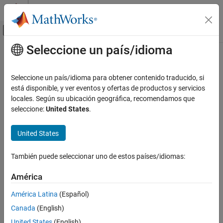
Saltar al contenido
Centro de ayuda de MATLAB
Mostrar/ocultar menú de navegación
Seleccione un país/idioma
Contenido principal
Inicio de Documentación
IA y estadística
Seleccione un país/idioma para obtener contenido traducido, si
está disponible, y ver eventos y ofertas de productos y servicios
¿Qué tan útil fue esta traducción?
locales. Según su ubicación geográfica, recomendamos que
seleccione:
United States
.
United States
También puede seleccionar uno de estos países/idiomas:
América
América Latina
(Español)
Canada
(English)
United States
(English)