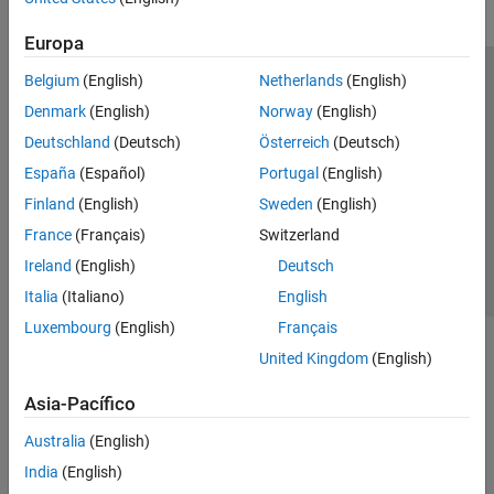
Europa
Belgium
(English)
Netherlands
(English)
Centro de confianza
Marcas comerciales
Denmark
(English)
Norway
(English)
Política de privacidad
Antipiratería
Estado de las aplicaciones
Deutschland
(Deutsch)
Österreich
(Deutsch)
Información de contacto
España
(Español)
Portugal
(English)
© 1994-2026 The MathWorks, Inc.
Finland
(English)
Sweden
(English)
France
(Français)
Switzerland
Seleccione un país/id
América Latina
Ireland
(English)
Deutsch
Italia
(Italiano)
English
Luxembourg
(English)
Français
United Kingdom
(English)
Asia-Pacífico
Australia
(English)
India
(English)