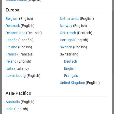
Europa
Belgium
(English)
Netherlands
(English)
Centro de confianza
Marcas comerciales
Denmark
(English)
Norway
(English)
Política de privacidad
Antipiratería
Estado de las aplicaciones
Deutschland
(Deutsch)
Österreich
(Deutsch)
Información de contacto
España
(Español)
Portugal
(English)
© 1994-2026 The MathWorks, Inc.
Finland
(English)
Sweden
(English)
France
(Français)
Switzerland
Seleccione un país/id
América Latina
Ireland
(English)
Deutsch
Italia
(Italiano)
English
Luxembourg
(English)
Français
United Kingdom
(English)
Asia-Pacífico
Australia
(English)
India
(English)