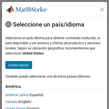
Saltar al contenido
Centro de ayuda de MATLAB
Mostrar/ocultar menú de navegación
Seleccione un país/idioma
Contenido principal
Inicio de Documentación
IA y estadística
Seleccione un país/idioma para obtener contenido traducido, si
está disponible, y ver eventos y ofertas de productos y servicios
locales. Según su ubicación geográfica, recomendamos que
¿Qué tan útil fue esta traducción?
seleccione:
United States
.
United States
También puede seleccionar uno de estos países/idiomas:
América
América Latina
(Español)
Canada
(English)
United States
(English)