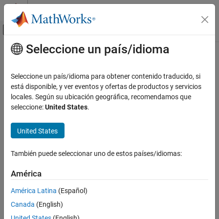
Saltar al contenido
Centro de ayuda de MATLAB
Mostrar/ocultar menú de navegación
Seleccione un país/idioma
Contenido principal
Inicio de Documentación
IA y estadística
Seleccione un país/idioma para obtener contenido traducido, si
está disponible, y ver eventos y ofertas de productos y servicios
locales. Según su ubicación geográfica, recomendamos que
¿Qué tan útil fue esta traducción?
seleccione:
United States
.
United States
También puede seleccionar uno de estos países/idiomas:
América
América Latina
(Español)
Canada
(English)
United States
(English)