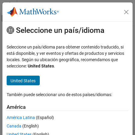
Saltar al contenido
Centro de ayuda de MATLAB
Mostrar/ocultar menú de navegación
Seleccione un país/idioma
Contenido principal
Inicio de Documentación
IA y estadística
Seleccione un país/idioma para obtener contenido traducido, si
está disponible, y ver eventos y ofertas de productos y servicios
locales. Según su ubicación geográfica, recomendamos que
¿Qué tan útil fue esta traducción?
seleccione:
United States
.
United States
También puede seleccionar uno de estos países/idiomas:
América
América Latina
(Español)
Canada
(English)
United States
(English)