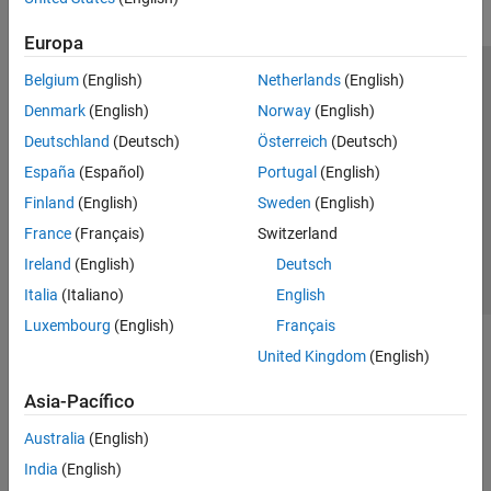
Europa
Belgium
(English)
Netherlands
(English)
Centro de confianza
Marcas comerciales
Denmark
(English)
Norway
(English)
Política de privacidad
Antipiratería
Estado de las aplicaciones
Deutschland
(Deutsch)
Österreich
(Deutsch)
Información de contacto
España
(Español)
Portugal
(English)
© 1994-2026 The MathWorks, Inc.
Finland
(English)
Sweden
(English)
France
(Français)
Switzerland
Seleccione un país/id
América Latina
Ireland
(English)
Deutsch
Italia
(Italiano)
English
Luxembourg
(English)
Français
United Kingdom
(English)
Asia-Pacífico
Australia
(English)
India
(English)