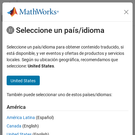
Saltar al contenido
Centro de ayuda de MATLAB
Mostrar/ocultar menú de navegación
Seleccione un país/idioma
Contenido principal
Inicio de Documentación
Ingeniería de sistemas
Seleccione un país/idioma para obtener contenido traducido, si
está disponible, y ver eventos y ofertas de productos y servicios
locales. Según su ubicación geográfica, recomendamos que
¿Qué tan útil fue esta traducción?
seleccione:
United States
.
United States
También puede seleccionar uno de estos países/idiomas:
América
América Latina
(Español)
Canada
(English)
United States
(English)