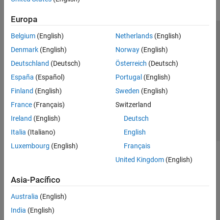
Europa
Belgium
(English)
Netherlands
(English)
Centro de confianza
Marcas comerciales
Denmark
(English)
Norway
(English)
Política de privacidad
Antipiratería
Estado de las aplicaciones
Deutschland
(Deutsch)
Österreich
(Deutsch)
Información de contacto
España
(Español)
Portugal
(English)
© 1994-2026 The MathWorks, Inc.
Finland
(English)
Sweden
(English)
France
(Français)
Switzerland
Seleccione un país/id
América Latina
Ireland
(English)
Deutsch
Italia
(Italiano)
English
Luxembourg
(English)
Français
United Kingdom
(English)
Asia-Pacífico
Australia
(English)
India
(English)