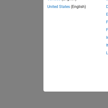
United States
(English)
F
F
I
I