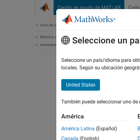
Saltar al contenido
Centro de ayuda de MATLAB
Comu
Document
Inicio de Documentación
Robotics and Autonomous Systems
Seleccione un pa
Aerospace and Defense
Seleccione un país/idioma para obten
locales. Según su ubicación geogr
United States
También puede seleccionar uno de 
América
América Latina
(Español)
Canada
(English)