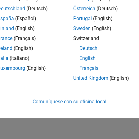
Deutschland
(Deutsch)
Österreich
(Deutsch)
España
(Español)
Portugal
(English)
inland
(English)
Sweden
(English)
rance
(Français)
Switzerland
reland
(English)
Deutsch
talia
(Italiano)
English
Luxembourg
(English)
Français
United Kingdom
(English)
Comuníquese con su oficina local