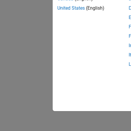
United States
(English)
F
F
I
I