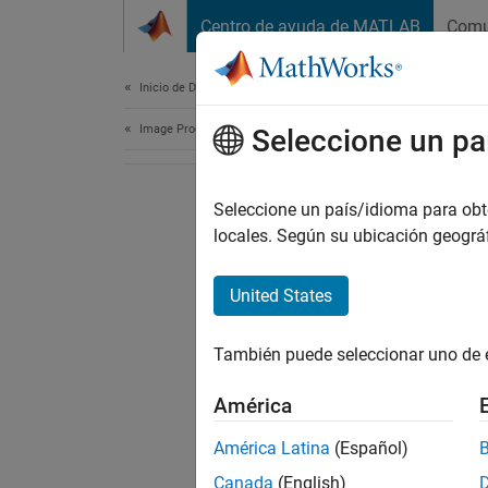
Saltar al contenido
Centro de ayuda de MATLAB
Comu
Document
Inicio de Documentación
Image Processing and Computer Vision
Seleccione un pa
Seleccione un país/idioma para obten
locales. Según su ubicación geogr
United States
También puede seleccionar uno de 
América
América Latina
(Español)
Canada
(English)