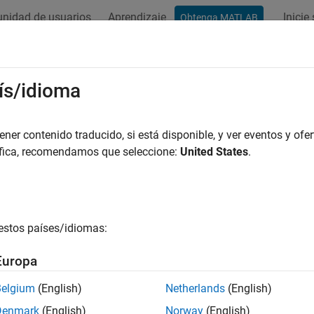
nidad de usuarios
Aprendizaje
Inicie
Obtenga MATLAB
ation
Examples
Functions
Blocks
Apps
Videos
ís/idioma
er contenido traducido, si está disponible, y ver eventos y ofer
How useful was this informat
áfica, recomendamos que seleccione:
United States
.
estos países/idiomas:
Europa
Belgium
(English)
Netherlands
(English)
Denmark
(English)
Norway
(English)