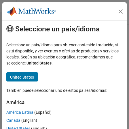
Saltar al contenido
Centro de ayuda de MATLAB
Mostrar/ocultar menú de navegación
Seleccione un país/idioma
Contenido principal
Inicio de Documentación
Image Processing and Computer Vision
Seleccione un país/idioma para obtener contenido traducido, si
está disponible, y ver eventos y ofertas de productos y servicios
locales. Según su ubicación geográfica, recomendamos que
How useful was this information?
seleccione:
United States
.
United States
También puede seleccionar uno de estos países/idiomas:
América
América Latina
(Español)
Canada
(English)
United States
(English)