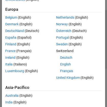
Europa
Belgium
(English)
Netherlands
(English)
Centro de confianza
Marcas comerciales
Denmark
(English)
Norway
(English)
Política de privacidad
Antipiratería
Estado de las aplicaciones
Deutschland
(Deutsch)
Österreich
(Deutsch)
Información de contacto
España
(Español)
Portugal
(English)
© 1994-2026 The MathWorks, Inc.
Finland
(English)
Sweden
(English)
France
(Français)
Switzerland
Seleccione un país/id
América Latina
Ireland
(English)
Deutsch
Italia
(Italiano)
English
Luxembourg
(English)
Français
United Kingdom
(English)
Asia-Pacífico
Australia
(English)
India
(English)