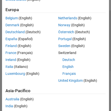
Europa
Belgium
(English)
Netherlands
(English)
Centro de confianza
Marcas comerciales
Denmark
(English)
Norway
(English)
Política de privacidad
Antipiratería
Estado de las aplicaciones
Deutschland
(Deutsch)
Österreich
(Deutsch)
Información de contacto
España
(Español)
Portugal
(English)
© 1994-2026 The MathWorks, Inc.
Finland
(English)
Sweden
(English)
France
(Français)
Switzerland
Seleccione un país/id
América Latina
Ireland
(English)
Deutsch
Italia
(Italiano)
English
Luxembourg
(English)
Français
United Kingdom
(English)
Asia-Pacífico
Australia
(English)
India
(English)