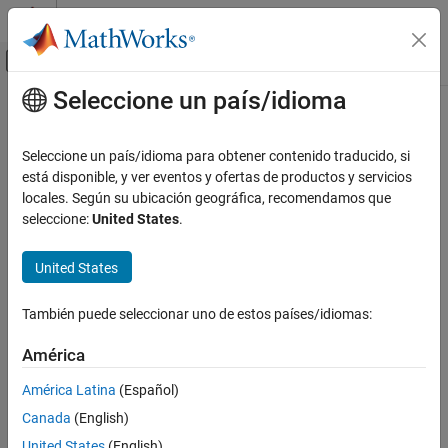
Saltar al contenido
Centro de ayuda de MATLAB
Mostrar/ocultar menú de navegación
Seleccione un país/idioma
Contenido principal
Inicio de Documentación
Image Processing and Computer Vision
Seleccione un país/idioma para obtener contenido traducido, si
está disponible, y ver eventos y ofertas de productos y servicios
locales. Según su ubicación geográfica, recomendamos que
How useful was this information?
seleccione:
United States
.
United States
También puede seleccionar uno de estos países/idiomas:
América
América Latina
(Español)
Canada
(English)
United States
(English)