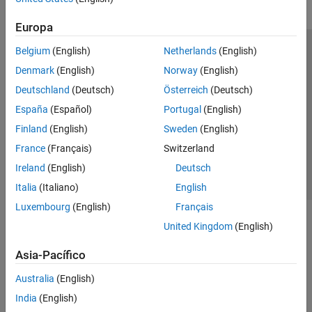
Europa
Belgium
(English)
Netherlands
(English)
Centro de confianza
Marcas comerciales
Denmark
(English)
Norway
(English)
Política de privacidad
Antipiratería
Estado de las aplicaciones
Deutschland
(Deutsch)
Österreich
(Deutsch)
Información de contacto
España
(Español)
Portugal
(English)
© 1994-2026 The MathWorks, Inc.
Finland
(English)
Sweden
(English)
France
(Français)
Switzerland
Seleccione un país/id
América Latina
Ireland
(English)
Deutsch
Italia
(Italiano)
English
Luxembourg
(English)
Français
United Kingdom
(English)
Asia-Pacífico
Australia
(English)
India
(English)