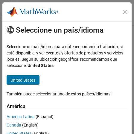
Saltar al contenido
Centro de ayuda de MATLAB
Mostrar/ocultar menú de navegación
Seleccione un país/idioma
Contenido principal
Inicio de Documentación
Test and Measurement
Seleccione un país/idioma para obtener contenido traducido, si
Automotive
está disponible, y ver eventos y ofertas de productos y servicios
locales. Según su ubicación geográfica, recomendamos que
How useful was this information?
seleccione:
United States
.
United States
También puede seleccionar uno de estos países/idiomas:
América
América Latina
(Español)
Canada
(English)
United States
(English)