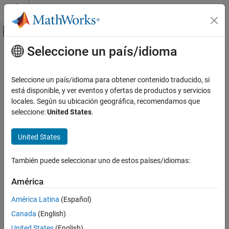
Saltar al contenido
Centro de ayuda de MATLAB
Mostrar/ocultar menú de navegación
Seleccione un país/idioma
Contenido principal
Inicio de Documentación
Signal Processing
Seleccione un país/idioma para obtener contenido traducido, si
está disponible, y ver eventos y ofertas de productos y servicios
How useful was this information?
locales. Según su ubicación geográfica, recomendamos que
seleccione:
United States
.
United States
También puede seleccionar uno de estos países/idiomas:
América
América Latina
(Español)
Canada
(English)
United States
(English)