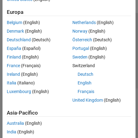
Europa
Belgium
(English)
Netherlands
(English)
Centro de confianza
Marcas comerciales
Denmark
(English)
Norway
(English)
Política de privacidad
Antipiratería
Estado de las aplicaciones
Deutschland
(Deutsch)
Österreich
(Deutsch)
Información de contacto
España
(Español)
Portugal
(English)
© 1994-2026 The MathWorks, Inc.
Finland
(English)
Sweden
(English)
France
(Français)
Switzerland
Seleccione un país/id
América Latina
Ireland
(English)
Deutsch
Italia
(Italiano)
English
Luxembourg
(English)
Français
United Kingdom
(English)
Asia-Pacífico
Australia
(English)
India
(English)