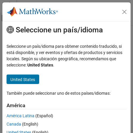
Saltar al contenido
Centro de ayuda de MATLAB
Mostrar/ocultar menú de navegación
Seleccione un país/idioma
Contenido principal
Inicio de Documentación
Wireless Communications
Seleccione un país/idioma para obtener contenido traducido, si
está disponible, y ver eventos y ofertas de productos y servicios
locales. Según su ubicación geográfica, recomendamos que
How useful was this information?
seleccione:
United States
.
United States
También puede seleccionar uno de estos países/idiomas:
América
América Latina
(Español)
Canada
(English)
United States
(English)