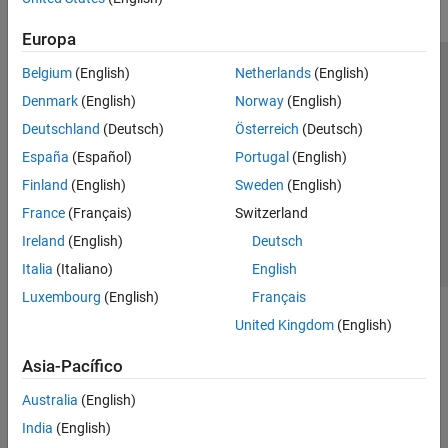
Europa
Belgium
(English)
Netherlands
(English)
Centro de confianza
Marcas comerciales
Denmark
(English)
Norway
(English)
Política de privacidad
Antipiratería
Estado de las aplicaciones
Deutschland
(Deutsch)
Österreich
(Deutsch)
Información de contacto
España
(Español)
Portugal
(English)
© 1994-2026 The MathWorks, Inc.
Finland
(English)
Sweden
(English)
France
(Français)
Switzerland
Seleccione un país/id
América Latina
Ireland
(English)
Deutsch
Italia
(Italiano)
English
Luxembourg
(English)
Français
United Kingdom
(English)
Asia-Pacífico
Australia
(English)
India
(English)