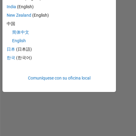
responderla.
India
(English)
New Zealand
(English)
中国
简体中文
English
日本
(日本語)
한국
(한국어)
i 
Comuníquese con su oficina local
h
a
v
e 
a 
d
e
n
s