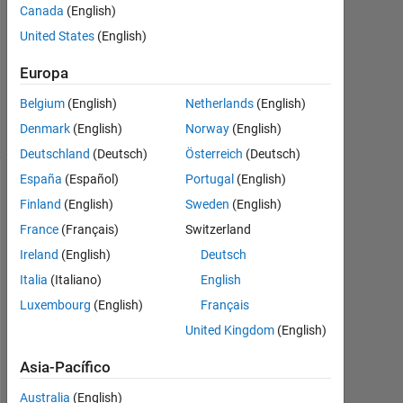
Canada
(English)
0
Respuestas
United States
(English)
Actualizado
Europa
a las 20 Ag.
2021
Belgium
(English)
Netherlands
(English)
3 Visualizaciones
Denmark
(English)
Norway
(English)
(30 días)
Deutschland
(Deutsch)
Österreich
(Deutsch)
España
(Español)
Portugal
(English)
Información
Finland
(English)
Sweden
(English)
La
France
(Français)
Switzerland
pregunta
Ireland
(English)
Deutsch
está
Italia
(Italiano)
English
cerrada.
Vuélvala
Luxembourg
(English)
Français
a
United Kingdom
(English)
abrir
para
Asia-Pacífico
editarla
Australia
(English)
o