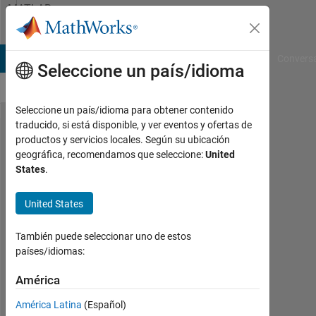
Saltar al contenido
MATLAB
Answers
B Answers
File Exchange
Cody
AI Chat Playground
Convers
Seleccione un país/idioma
Seleccione un país/idioma para obtener contenido
traducido, si está disponible, y ver eventos y ofertas de
what
productos y servicios locales. Según su ubicación
geográfica, recomendamos que seleccione:
United
can be
States
.
the value
of grid
United States
spacing?
También puede seleccionar uno de estos
países/idiomas:
maida
América
13
Nov.
América Latina
(Español)
2016