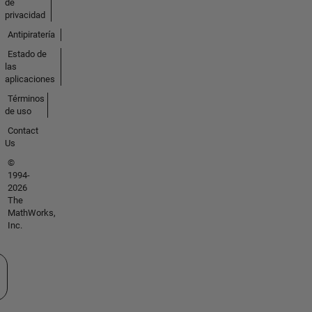
de
privacidad
Antipiratería
Estado de
las
aplicaciones
Términos
de uso
Contact
Us
©
1994-
2026
The
MathWorks,
Inc.
ione un país/idioma