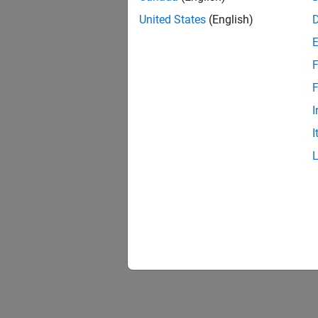
United States
(English)
F
F
I
I