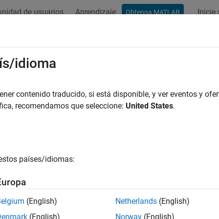
nidad de usuarios
Aprendizaje
Inicie
Obtenga MATLAB
ís/idioma
r por
er contenido traducido, si está disponible, y ver eventos y ofer
áfica, recomendamos que seleccione:
United States
.
estos países/idiomas:
Europa
Belgium
(English)
Netherlands
(English)
Denmark
(English)
Norway
(English)