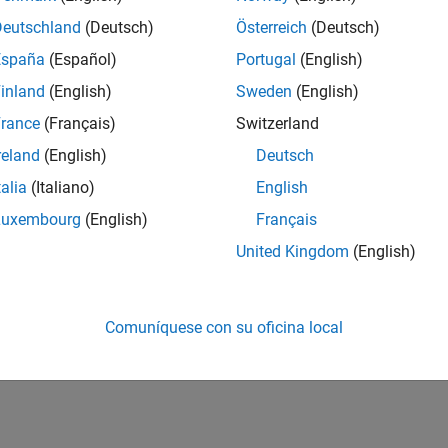
Deutschland
(Deutsch)
Österreich
(Deutsch)
España
(Español)
Portugal
(English)
inland
(English)
Sweden
(English)
rance
(Français)
Switzerland
reland
(English)
Deutsch
talia
(Italiano)
English
Luxembourg
(English)
Français
United Kingdom
(English)
Comuníquese con su oficina local