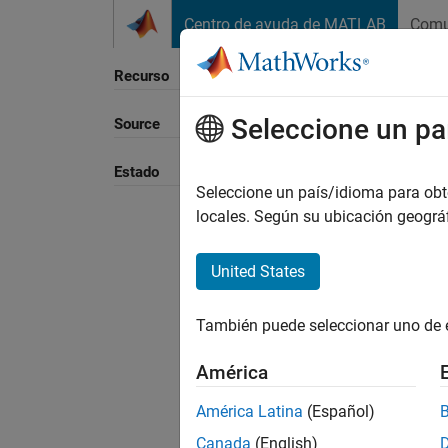
Saltar al contenido
Centro de ayuda de MATLAB
Comu
Recurso
Seleccione un pa
Source
Ordena
Estado
Seleccione un país/idioma para obten
locales. Según su ubicación geogr
United States
También puede seleccionar uno de 
América
América Latina
(Español)
Canada
(English)