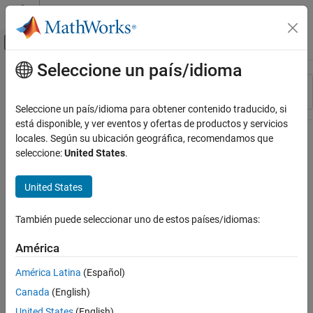
Saltar al contenido
Centro de ayuda de MATLAB
Mostrar/ocultar menú de navegación
Seleccione un país/idioma
Contenido principal
Recurso
Ordenar por
Source
Seleccione un país/idioma para obtener contenido traducido, si
está disponible, y ver eventos y ofertas de productos y servicios
Estado
locales. Según su ubicación geográfica, recomendamos que
seleccione:
United States
.
United States
También puede seleccionar uno de estos países/idiomas:
América
América Latina
(Español)
Canada
(English)
United States
(English)