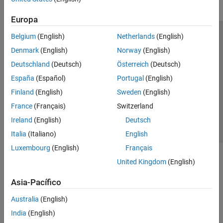
Europa
Belgium
(English)
Netherlands
(English)
Centro de confianza
Marcas comerciales
Denmark
(English)
Norway
(English)
Política de privacidad
Antipiratería
Estado de las aplicaciones
Deutschland
(Deutsch)
Österreich
(Deutsch)
Información de contacto
España
(Español)
Portugal
(English)
© 1994-2026 The MathWorks, Inc.
Finland
(English)
Sweden
(English)
France
(Français)
Switzerland
Seleccione un país/id
América Latina
Ireland
(English)
Deutsch
Italia
(Italiano)
English
Luxembourg
(English)
Français
United Kingdom
(English)
Asia-Pacífico
Australia
(English)
India
(English)