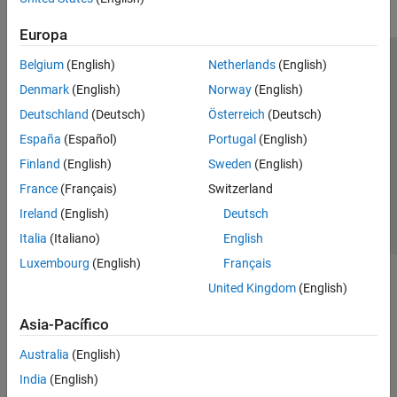
Europa
Belgium
(English)
Netherlands
(English)
Centro de confianza
Marcas comerciales
Denmark
(English)
Norway
(English)
Política de privacidad
Antipiratería
Estado de las aplicaciones
Deutschland
(Deutsch)
Österreich
(Deutsch)
Información de contacto
España
(Español)
Portugal
(English)
© 1994-2026 The MathWorks, Inc.
Finland
(English)
Sweden
(English)
France
(Français)
Switzerland
Seleccione un país/id
América Latina
Ireland
(English)
Deutsch
Italia
(Italiano)
English
Luxembourg
(English)
Français
United Kingdom
(English)
Asia-Pacífico
Australia
(English)
India
(English)