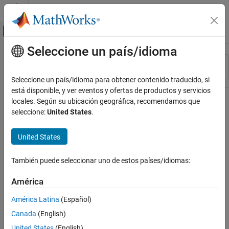
Saltar al contenido
Centro de ayuda de MATLAB
Mostrar/ocultar menú de navegación
Seleccione un país/idioma
Contenido principal
Recurso
Ordenar por
Source
Seleccione un país/idioma para obtener contenido traducido, si
está disponible, y ver eventos y ofertas de productos y servicios
Estado
locales. Según su ubicación geográfica, recomendamos que
seleccione:
United States
.
United States
También puede seleccionar uno de estos países/idiomas:
América
América Latina
(Español)
Canada
(English)
United States
(English)