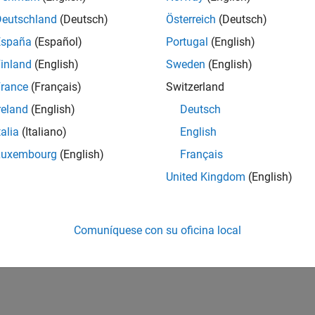
Deutschland
(Deutsch)
Österreich
(Deutsch)
España
(Español)
Portugal
(English)
inland
(English)
Sweden
(English)
rance
(Français)
Switzerland
reland
(English)
Deutsch
talia
(Italiano)
English
Luxembourg
(English)
Français
United Kingdom
(English)
Comuníquese con su oficina local