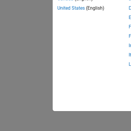
United States
(English)
F
F
I
I