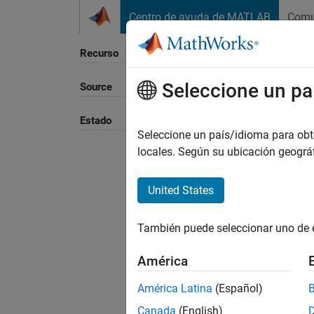
Saltar al contenido
Centro de ayuda de MATLAB
Comu
Recurso
Seleccione un pa
Source
Ordena
Estado
Seleccione un país/idioma para obten
locales. Según su ubicación geogr
United States
También puede seleccionar uno de 
América
América Latina
(Español)
Canada
(English)