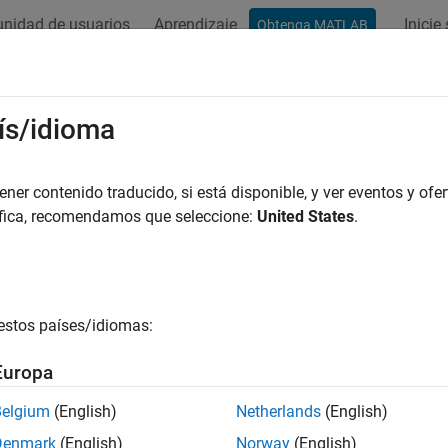
nidad de usuarios
Aprendizaje
Inicie
Obtenga MATLAB
ís/idioma
r por
er contenido traducido, si está disponible, y ver eventos y ofer
áfica, recomendamos que seleccione:
United States
.
estos países/idiomas:
Europa
Belgium
(English)
Netherlands
(English)
Denmark
(English)
Norway
(English)