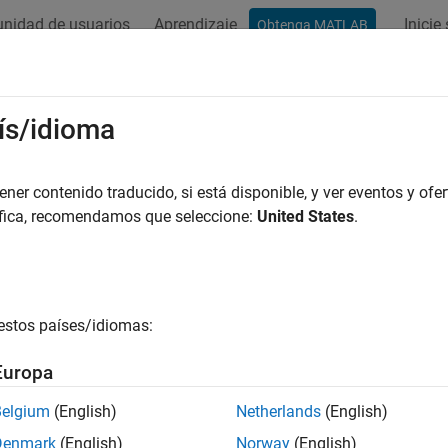
nidad de usuarios
Aprendizaje
Inicie
Obtenga MATLAB
ís/idioma
r por
er contenido traducido, si está disponible, y ver eventos y ofer
áfica, recomendamos que seleccione:
United States
.
estos países/idiomas:
Europa
Belgium
(English)
Netherlands
(English)
Denmark
(English)
Norway
(English)