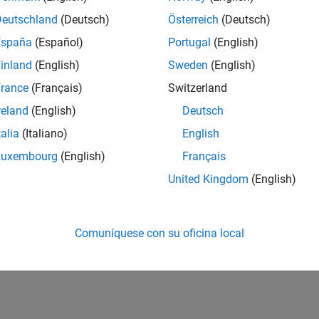
Deutschland
(Deutsch)
Österreich
(Deutsch)
España
(Español)
Portugal
(English)
inland
(English)
Sweden
(English)
rance
(Français)
Switzerland
reland
(English)
Deutsch
talia
(Italiano)
English
Luxembourg
(English)
Français
United Kingdom
(English)
Comuníquese con su oficina local