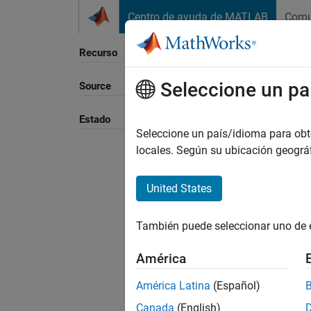
Saltar al contenido
Centro de ayuda de MATLAB
Comu
Recurso
Seleccione un pa
Source
Ordena
Estado
Seleccione un país/idioma para obten
locales. Según su ubicación geogr
United States
También puede seleccionar uno de 
América
América Latina
(Español)
Canada
(English)