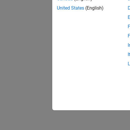
United States
(English)
F
F
I
I