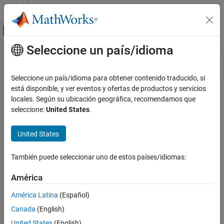
Saltar al contenido
Centro de ayuda de MATLAB
Mostrar/ocultar menú de navegación
Seleccione un país/idioma
Contenido principal
Recurso
Ordenar por
Source
Seleccione un país/idioma para obtener contenido traducido, si
está disponible, y ver eventos y ofertas de productos y servicios
Estado
locales. Según su ubicación geográfica, recomendamos que
seleccione:
United States
.
United States
También puede seleccionar uno de estos países/idiomas:
América
América Latina
(Español)
Canada
(English)
United States
(English)