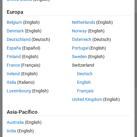
Europa
Belgium
(English)
Netherlands
(English)
Centro de confianza
Marcas comerciales
Denmark
(English)
Norway
(English)
Política de privacidad
Antipiratería
Estado de las aplicaciones
Deutschland
(Deutsch)
Österreich
(Deutsch)
Información de contacto
España
(Español)
Portugal
(English)
© 1994-2026 The MathWorks, Inc.
Finland
(English)
Sweden
(English)
France
(Français)
Switzerland
Seleccione un país/id
América Latina
Ireland
(English)
Deutsch
Italia
(Italiano)
English
Luxembourg
(English)
Français
United Kingdom
(English)
Asia-Pacífico
Australia
(English)
India
(English)