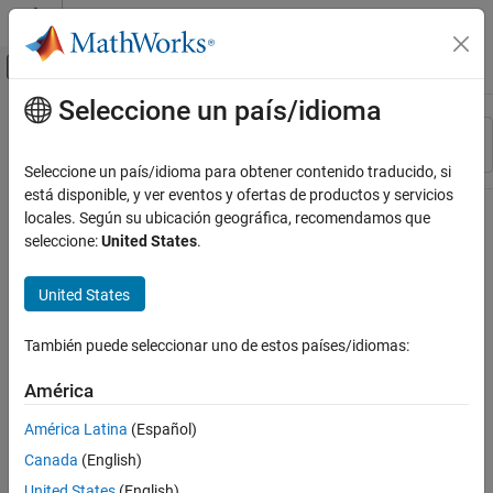
Saltar al contenido
Centro de ayuda de MATLAB
Mostrar/ocultar menú de navegación
Seleccione un país/idioma
Contenido principal
Recurso
Ordenar por
Source
Seleccione un país/idioma para obtener contenido traducido, si
está disponible, y ver eventos y ofertas de productos y servicios
Estado
locales. Según su ubicación geográfica, recomendamos que
seleccione:
United States
.
United States
También puede seleccionar uno de estos países/idiomas:
América
América Latina
(Español)
Canada
(English)
United States
(English)