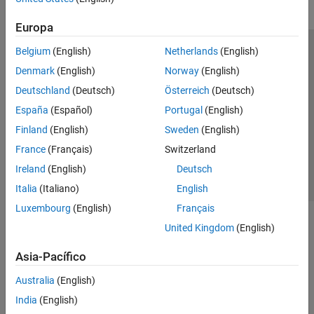
Europa
Belgium
(English)
Netherlands
(English)
Centro de confianza
Marcas comerciales
Denmark
(English)
Norway
(English)
Política de privacidad
Antipiratería
Estado de las aplicaciones
Deutschland
(Deutsch)
Österreich
(Deutsch)
Información de contacto
España
(Español)
Portugal
(English)
© 1994-2026 The MathWorks, Inc.
Finland
(English)
Sweden
(English)
France
(Français)
Switzerland
Seleccione un país/id
América Latina
Ireland
(English)
Deutsch
Italia
(Italiano)
English
Luxembourg
(English)
Français
United Kingdom
(English)
Asia-Pacífico
Australia
(English)
India
(English)