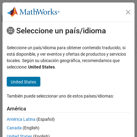
Saltar al contenido
Centro de ayuda de MATLAB
Mostrar/ocultar menú de navegación
Seleccione un país/idioma
Contenido principal
Recurso
Ordenar por
Source
Seleccione un país/idioma para obtener contenido traducido, si
está disponible, y ver eventos y ofertas de productos y servicios
Estado
locales. Según su ubicación geográfica, recomendamos que
seleccione:
United States
.
United States
También puede seleccionar uno de estos países/idiomas:
América
América Latina
(Español)
Canada
(English)
United States
(English)