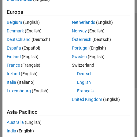
Europa
Belgium
(English)
Netherlands
(English)
Centro de confianza
Marcas comerciales
Denmark
(English)
Norway
(English)
Política de privacidad
Antipiratería
Estado de las aplicaciones
Deutschland
(Deutsch)
Österreich
(Deutsch)
Información de contacto
España
(Español)
Portugal
(English)
© 1994-2026 The MathWorks, Inc.
Finland
(English)
Sweden
(English)
France
(Français)
Switzerland
Seleccione un país/id
América Latina
Ireland
(English)
Deutsch
Italia
(Italiano)
English
Luxembourg
(English)
Français
United Kingdom
(English)
Asia-Pacífico
Australia
(English)
India
(English)