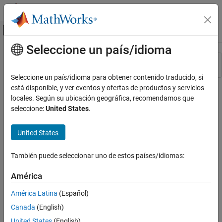
Saltar al contenido
Centro de ayuda de MATLAB
Mostrar/ocultar menú de navegación
Seleccione un país/idioma
Contenido principal
Recurso
Ordenar por
Source
Seleccione un país/idioma para obtener contenido traducido, si
está disponible, y ver eventos y ofertas de productos y servicios
Estado
locales. Según su ubicación geográfica, recomendamos que
seleccione:
United States
.
United States
También puede seleccionar uno de estos países/idiomas:
América
América Latina
(Español)
Canada
(English)
United States
(English)