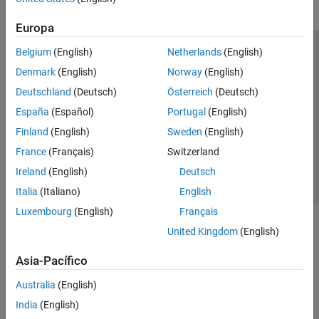
Europa
Belgium
(English)
Netherlands
(English)
Centro de confianza
Marcas comerciales
Denmark
(English)
Norway
(English)
Política de privacidad
Antipiratería
Estado de las aplicaciones
Deutschland
(Deutsch)
Österreich
(Deutsch)
Información de contacto
España
(Español)
Portugal
(English)
© 1994-2026 The MathWorks, Inc.
Finland
(English)
Sweden
(English)
France
(Français)
Switzerland
Seleccione un país/id
América Latina
Ireland
(English)
Deutsch
Italia
(Italiano)
English
Luxembourg
(English)
Français
United Kingdom
(English)
Asia-Pacífico
Australia
(English)
India
(English)