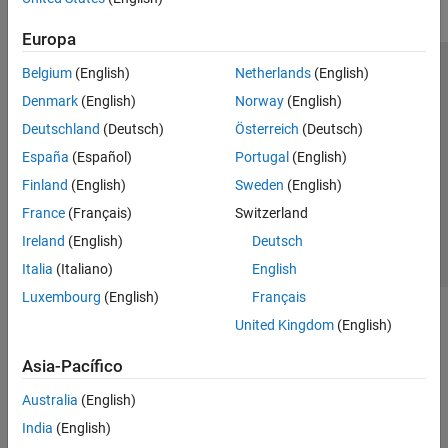
Europa
Belgium
(English)
Netherlands
(English)
Centro de confianza
Marcas comerciales
Denmark
(English)
Norway
(English)
Política de privacidad
Antipiratería
Estado de las aplicaciones
Deutschland
(Deutsch)
Österreich
(Deutsch)
Información de contacto
España
(Español)
Portugal
(English)
© 1994-2026 The MathWorks, Inc.
Finland
(English)
Sweden
(English)
France
(Français)
Switzerland
Seleccione un país/id
América Latina
Ireland
(English)
Deutsch
Italia
(Italiano)
English
Luxembourg
(English)
Français
United Kingdom
(English)
Asia-Pacífico
Australia
(English)
India
(English)