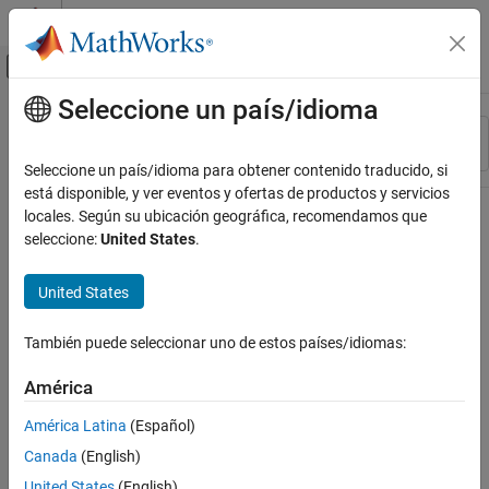
Saltar al contenido
Centro de ayuda de MATLAB
Mostrar/ocultar menú de navegación
Seleccione un país/idioma
Contenido principal
Recurso
Ordenar por
Source
Seleccione un país/idioma para obtener contenido traducido, si
está disponible, y ver eventos y ofertas de productos y servicios
Estado
locales. Según su ubicación geográfica, recomendamos que
seleccione:
United States
.
United States
También puede seleccionar uno de estos países/idiomas:
América
América Latina
(Español)
Canada
(English)
United States
(English)