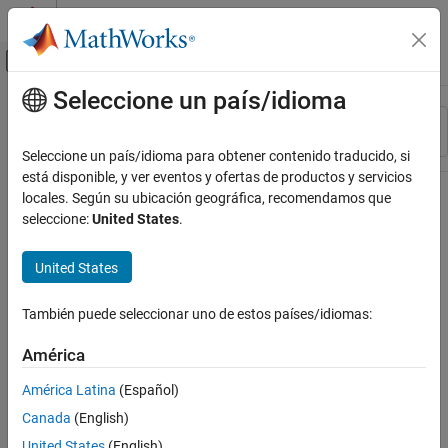
Saltar al contenido
Centro de ayuda de MATLAB
Mostrar/ocultar menú de navegación
Seleccione un país/idioma
Contenido principal
Recurso
Ordenar por
Source
Seleccione un país/idioma para obtener contenido traducido, si
está disponible, y ver eventos y ofertas de productos y servicios
Estado
locales. Según su ubicación geográfica, recomendamos que
seleccione:
United States
.
United States
También puede seleccionar uno de estos países/idiomas:
América
América Latina
(Español)
Canada
(English)
United States
(English)