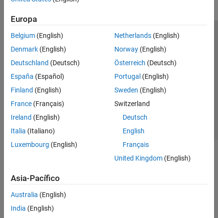
Europa
Belgium
(English)
Netherlands
(English)
Centro de confianza
Marcas comerciales
Denmark
(English)
Norway
(English)
Política de privacidad
Antipiratería
Estado de las aplicaciones
Deutschland
(Deutsch)
Österreich
(Deutsch)
Información de contacto
España
(Español)
Portugal
(English)
© 1994-2026 The MathWorks, Inc.
Finland
(English)
Sweden
(English)
France
(Français)
Switzerland
Seleccione un país/id
América Latina
Ireland
(English)
Deutsch
Italia
(Italiano)
English
Luxembourg
(English)
Français
United Kingdom
(English)
Asia-Pacífico
Australia
(English)
India
(English)