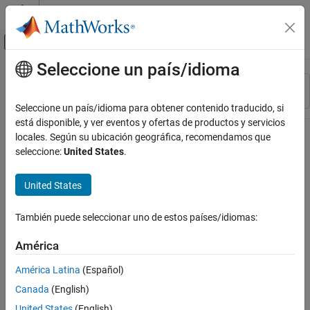
Saltar al contenido
Centro de ayuda de MATLAB
Mostrar/ocultar menú de navegación
Seleccione un país/idioma
Contenido principal
Recurso
Ordenar por
Source
Seleccione un país/idioma para obtener contenido traducido, si
está disponible, y ver eventos y ofertas de productos y servicios
Estado
locales. Según su ubicación geográfica, recomendamos que
seleccione:
United States
.
United States
También puede seleccionar uno de estos países/idiomas:
América
América Latina
(Español)
Canada
(English)
United States
(English)