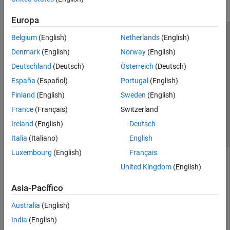
Europa
Belgium
(English)
Netherlands
(English)
Centro de confianza
Marcas comerciales
Denmark
(English)
Norway
(English)
Política de privacidad
Antipiratería
Estado de las aplicaciones
Deutschland
(Deutsch)
Österreich
(Deutsch)
Información de contacto
España
(Español)
Portugal
(English)
© 1994-2026 The MathWorks, Inc.
Finland
(English)
Sweden
(English)
France
(Français)
Switzerland
Seleccione un país/id
América Latina
Ireland
(English)
Deutsch
Italia
(Italiano)
English
Luxembourg
(English)
Français
United Kingdom
(English)
Asia-Pacífico
Australia
(English)
India
(English)