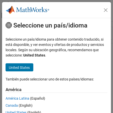
Saltar al contenido
Centro de ayuda de MATLAB
Mostrar/ocultar menú de navegación
Seleccione un país/idioma
Contenido principal
Recurso
Ordenar por
Source
Seleccione un país/idioma para obtener contenido traducido, si
está disponible, y ver eventos y ofertas de productos y servicios
Estado
locales. Según su ubicación geográfica, recomendamos que
seleccione:
United States
.
United States
También puede seleccionar uno de estos países/idiomas:
América
América Latina
(Español)
Canada
(English)
United States
(English)