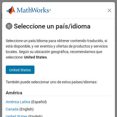
Saltar al contenido
Centro de ayuda de MATLAB
Mostrar/ocultar menú de navegación
Seleccione un país/idioma
Contenido principal
Recurso
Ordenar por
Source
Seleccione un país/idioma para obtener contenido traducido, si
está disponible, y ver eventos y ofertas de productos y servicios
Estado
locales. Según su ubicación geográfica, recomendamos que
seleccione:
United States
.
United States
También puede seleccionar uno de estos países/idiomas:
América
América Latina
(Español)
Canada
(English)
United States
(English)