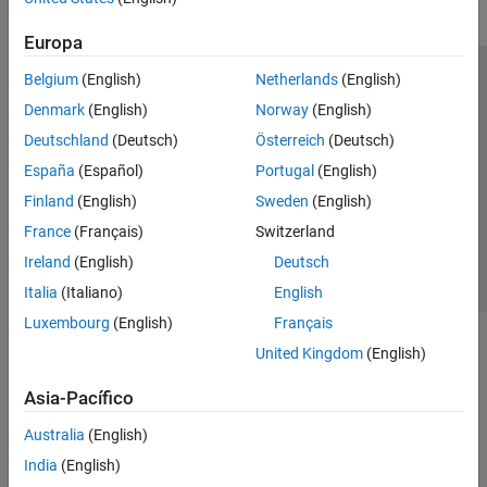
Europa
Belgium
(English)
Netherlands
(English)
Centro de confianza
Marcas comerciales
Denmark
(English)
Norway
(English)
Política de privacidad
Antipiratería
Estado de las aplicaciones
Deutschland
(Deutsch)
Österreich
(Deutsch)
Información de contacto
España
(Español)
Portugal
(English)
© 1994-2026 The MathWorks, Inc.
Finland
(English)
Sweden
(English)
France
(Français)
Switzerland
Seleccione un país/id
América Latina
Ireland
(English)
Deutsch
Italia
(Italiano)
English
Luxembourg
(English)
Français
United Kingdom
(English)
Asia-Pacífico
Australia
(English)
India
(English)