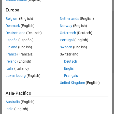
Europa
Belgium
(English)
Netherlands
(English)
Centro de confianza
Marcas comerciales
Denmark
(English)
Norway
(English)
Política de privacidad
Antipiratería
Estado de las aplicaciones
Deutschland
(Deutsch)
Österreich
(Deutsch)
Información de contacto
España
(Español)
Portugal
(English)
© 1994-2026 The MathWorks, Inc.
Finland
(English)
Sweden
(English)
France
(Français)
Switzerland
Seleccione un país/id
América Latina
Ireland
(English)
Deutsch
Italia
(Italiano)
English
Luxembourg
(English)
Français
United Kingdom
(English)
Asia-Pacífico
Australia
(English)
India
(English)