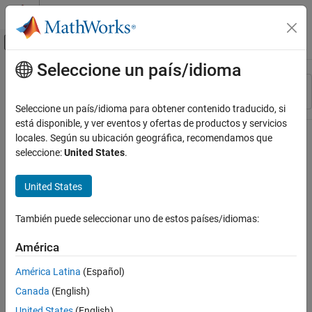
Saltar al contenido
Centro de ayuda de MATLAB
Mostrar/ocultar menú de navegación
Seleccione un país/idioma
Contenido principal
Recurso
Ordenar por
Source
Seleccione un país/idioma para obtener contenido traducido, si
está disponible, y ver eventos y ofertas de productos y servicios
Estado
locales. Según su ubicación geográfica, recomendamos que
seleccione:
United States
.
United States
También puede seleccionar uno de estos países/idiomas:
América
América Latina
(Español)
Canada
(English)
United States
(English)