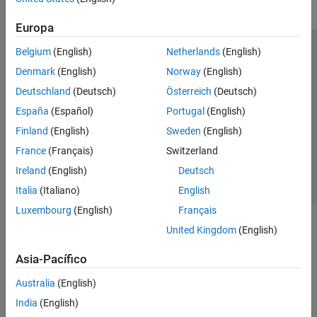
Europa
Belgium
(English)
Netherlands
(English)
Centro de confianza
Marcas comerciales
Denmark
(English)
Norway
(English)
Política de privacidad
Antipiratería
Estado de las aplicaciones
Deutschland
(Deutsch)
Österreich
(Deutsch)
Información de contacto
España
(Español)
Portugal
(English)
© 1994-2026 The MathWorks, Inc.
Finland
(English)
Sweden
(English)
France
(Français)
Switzerland
Seleccione un país/id
América Latina
Ireland
(English)
Deutsch
Italia
(Italiano)
English
Luxembourg
(English)
Français
United Kingdom
(English)
Asia-Pacífico
Australia
(English)
India
(English)