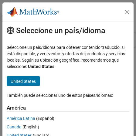
Saltar al contenido
Centro de ayuda de MATLAB
Mostrar/ocultar menú de navegación
Seleccione un país/idioma
Contenido principal
Recurso
Ordenar por
Source
Seleccione un país/idioma para obtener contenido traducido, si
está disponible, y ver eventos y ofertas de productos y servicios
Estado
locales. Según su ubicación geográfica, recomendamos que
seleccione:
United States
.
United States
También puede seleccionar uno de estos países/idiomas:
América
América Latina
(Español)
Canada
(English)
United States
(English)