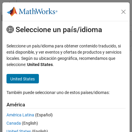
Saltar al contenido
Centro de ayuda de MATLAB
Mostrar/ocultar menú de navegación
Seleccione un país/idioma
Contenido principal
Recurso
Ordenar por
Source
Seleccione un país/idioma para obtener contenido traducido, si
está disponible, y ver eventos y ofertas de productos y servicios
Estado
locales. Según su ubicación geográfica, recomendamos que
seleccione:
United States
.
United States
También puede seleccionar uno de estos países/idiomas:
América
América Latina
(Español)
Canada
(English)
United States
(English)