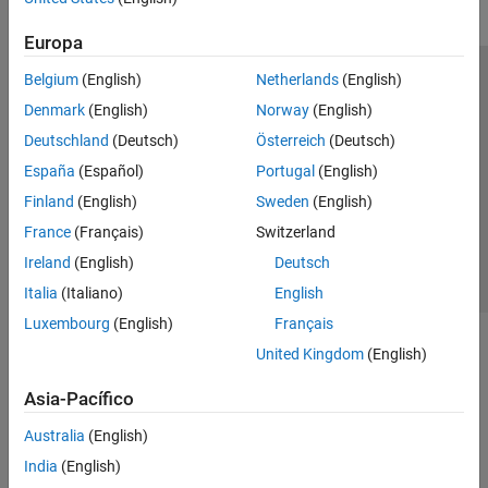
Europa
Belgium
(English)
Netherlands
(English)
Centro de confianza
Marcas comerciales
Denmark
(English)
Norway
(English)
Política de privacidad
Antipiratería
Estado de las aplicaciones
Deutschland
(Deutsch)
Österreich
(Deutsch)
Información de contacto
España
(Español)
Portugal
(English)
© 1994-2026 The MathWorks, Inc.
Finland
(English)
Sweden
(English)
France
(Français)
Switzerland
Seleccione un país/id
América Latina
Ireland
(English)
Deutsch
Italia
(Italiano)
English
Luxembourg
(English)
Français
United Kingdom
(English)
Asia-Pacífico
Australia
(English)
India
(English)