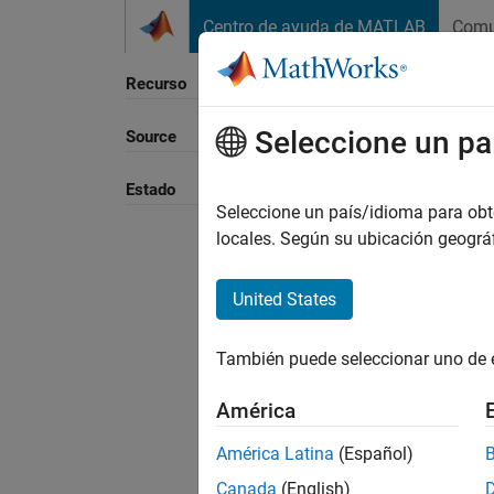
Saltar al contenido
Centro de ayuda de MATLAB
Comu
Recurso
Seleccione un pa
Source
Ordena
Estado
Seleccione un país/idioma para obten
locales. Según su ubicación geogr
United States
También puede seleccionar uno de 
América
América Latina
(Español)
Canada
(English)