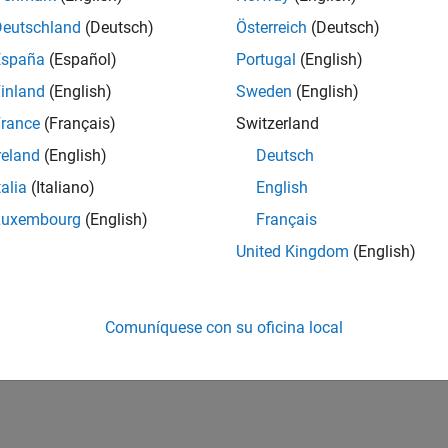
Deutschland
(Deutsch)
Österreich
(Deutsch)
España
(Español)
Portugal
(English)
inland
(English)
Sweden
(English)
rance
(Français)
Switzerland
reland
(English)
Deutsch
talia
(Italiano)
English
Luxembourg
(English)
Français
United Kingdom
(English)
Comuníquese con su oficina local