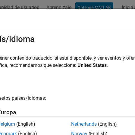
nidad de usuarios
Aprendizaje
Inicie
Obtenga MATLAB
ís/idioma
r por
er contenido traducido, si está disponible, y ver eventos y ofer
áfica, recomendamos que seleccione:
United States
.
estos países/idiomas:
Europa
Belgium
(English)
Netherlands
(English)
Denmark
(English)
Norway
(English)