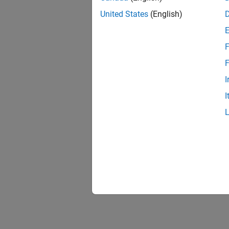
United States
(English)
F
F
I
I