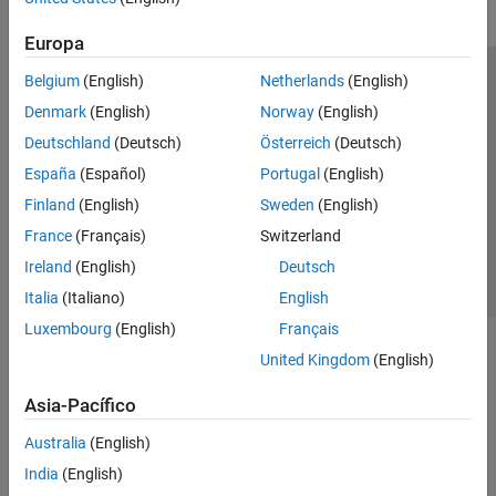
Europa
Belgium
(English)
Netherlands
(English)
Centro de confianza
Marcas comerciales
Denmark
(English)
Norway
(English)
Política de privacidad
Antipiratería
Estado de las aplicaciones
Deutschland
(Deutsch)
Österreich
(Deutsch)
Información de contacto
España
(Español)
Portugal
(English)
© 1994-2026 The MathWorks, Inc.
Finland
(English)
Sweden
(English)
France
(Français)
Switzerland
Seleccione un país/id
América Latina
Ireland
(English)
Deutsch
Italia
(Italiano)
English
Luxembourg
(English)
Français
United Kingdom
(English)
Asia-Pacífico
Australia
(English)
India
(English)