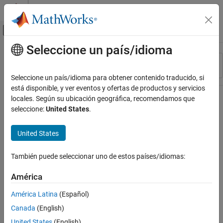
Saltar al contenido
Centro de ayuda de MATLAB
Mostrar/ocultar menú de navegación
Seleccione un país/idioma
Contenido principal
Recurso
Ordenar por
Source
Seleccione un país/idioma para obtener contenido traducido, si
está disponible, y ver eventos y ofertas de productos y servicios
Estado
locales. Según su ubicación geográfica, recomendamos que
seleccione:
United States
.
United States
También puede seleccionar uno de estos países/idiomas:
América
América Latina
(Español)
Canada
(English)
United States
(English)