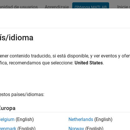
nidad de usuarios
Aprendizaje
Inicie
Obtenga MATLAB
ís/idioma
r por
er contenido traducido, si está disponible, y ver eventos y ofer
áfica, recomendamos que seleccione:
United States
.
estos países/idiomas:
Europa
Belgium
(English)
Netherlands
(English)
Denmark
(English)
Norway
(English)