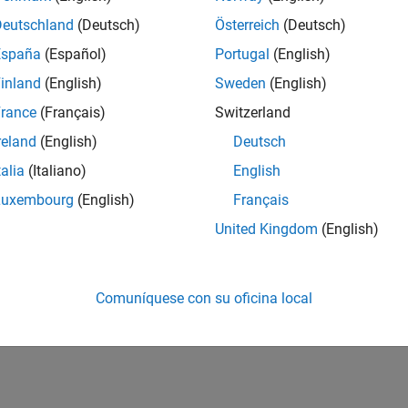
Deutschland
(Deutsch)
Österreich
(Deutsch)
España
(Español)
Portugal
(English)
inland
(English)
Sweden
(English)
rance
(Français)
Switzerland
reland
(English)
Deutsch
talia
(Italiano)
English
Luxembourg
(English)
Français
United Kingdom
(English)
Comuníquese con su oficina local