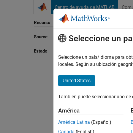
Saltar al contenido
Centro de ayuda de MATLAB
Comu
Recurso
Seleccione un pa
Source
Ordena
Estado
Seleccione un país/idioma para obten
locales. Según su ubicación geogr
United States
También puede seleccionar uno de 
América
América Latina
(Español)
Canada
(English)