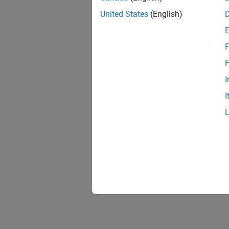
United States
(English)
F
F
I
I