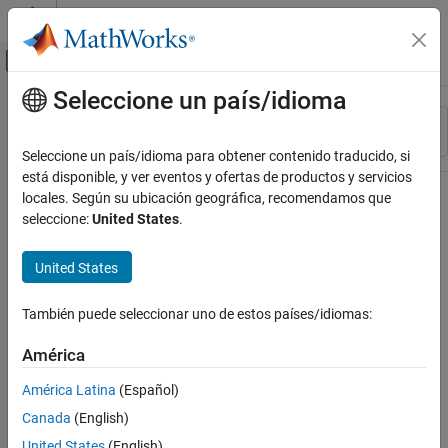
Saltar al contenido
Centro de ayuda de MATLAB
Mostrar/ocultar menú de navegación
Seleccione un país/idioma
Contenido principal
Recurso
Ordenar por
Source
Seleccione un país/idioma para obtener contenido traducido, si
está disponible, y ver eventos y ofertas de productos y servicios
Estado
locales. Según su ubicación geográfica, recomendamos que
seleccione:
United States
.
United States
También puede seleccionar uno de estos países/idiomas:
América
América Latina
(Español)
Canada
(English)
United States
(English)