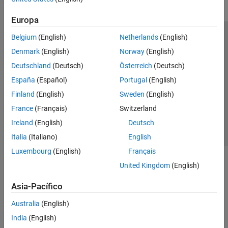
Europa
Belgium
(English)
Netherlands
(English)
Centro de confianza
Marcas comerciales
Denmark
(English)
Norway
(English)
Política de privacidad
Antipiratería
Estado de las aplicaciones
Deutschland
(Deutsch)
Österreich
(Deutsch)
Información de contacto
España
(Español)
Portugal
(English)
© 1994-2026 The MathWorks, Inc.
Finland
(English)
Sweden
(English)
France
(Français)
Switzerland
Seleccione un país/id
América Latina
Ireland
(English)
Deutsch
Italia
(Italiano)
English
Luxembourg
(English)
Français
United Kingdom
(English)
Asia-Pacífico
Australia
(English)
India
(English)