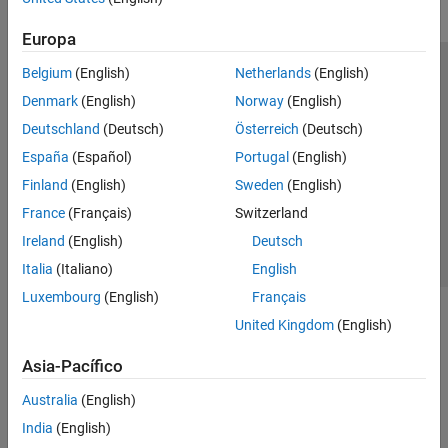
Europa
Belgium
(English)
Netherlands
(English)
Centro de confianza
Marcas comerciales
Denmark
(English)
Norway
(English)
Política de privacidad
Antipiratería
Estado de las aplicaciones
Deutschland
(Deutsch)
Österreich
(Deutsch)
Información de contacto
España
(Español)
Portugal
(English)
© 1994-2026 The MathWorks, Inc.
Finland
(English)
Sweden
(English)
France
(Français)
Switzerland
Seleccione un país/id
América Latina
Ireland
(English)
Deutsch
Italia
(Italiano)
English
Luxembourg
(English)
Français
United Kingdom
(English)
Asia-Pacífico
Australia
(English)
India
(English)