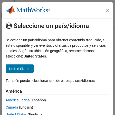
Saltar al contenido
Centro de ayuda de MATLAB
Mostrar/ocultar menú de navegación
Seleccione un país/idioma
Contenido principal
Recurso
Ordenar por
Source
Seleccione un país/idioma para obtener contenido traducido, si
está disponible, y ver eventos y ofertas de productos y servicios
Estado
locales. Según su ubicación geográfica, recomendamos que
seleccione:
United States
.
United States
También puede seleccionar uno de estos países/idiomas:
América
América Latina
(Español)
Canada
(English)
United States
(English)