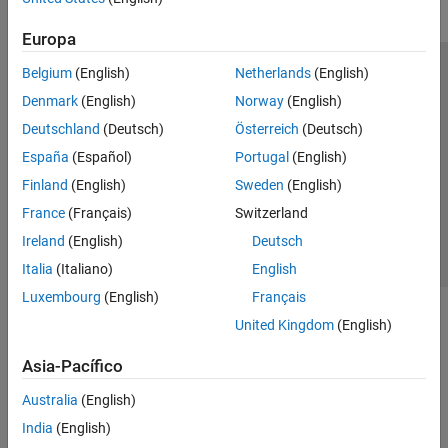
Europa
Belgium
(English)
Netherlands
(English)
Centro de confianza
Marcas comerciales
Denmark
(English)
Norway
(English)
Política de privacidad
Antipiratería
Estado de las aplicaciones
Deutschland
(Deutsch)
Österreich
(Deutsch)
Información de contacto
España
(Español)
Portugal
(English)
© 1994-2026 The MathWorks, Inc.
Finland
(English)
Sweden
(English)
France
(Français)
Switzerland
Seleccione un país/id
América Latina
Ireland
(English)
Deutsch
Italia
(Italiano)
English
Luxembourg
(English)
Français
United Kingdom
(English)
Asia-Pacífico
Australia
(English)
India
(English)