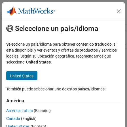
Saltar al contenido
Centro de ayuda de MATLAB
Mostrar/ocultar menú de navegación
Seleccione un país/idioma
Contenido principal
Recurso
Ordenar por
Source
Seleccione un país/idioma para obtener contenido traducido, si
está disponible, y ver eventos y ofertas de productos y servicios
Estado
locales. Según su ubicación geográfica, recomendamos que
seleccione:
United States
.
United States
También puede seleccionar uno de estos países/idiomas:
América
América Latina
(Español)
Canada
(English)
United States
(English)