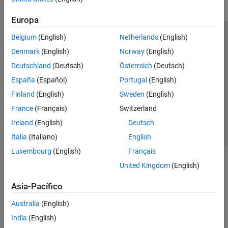
Europa
Belgium
(English)
Netherlands
(English)
Centro de confianza
Marcas comerciales
Denmark
(English)
Norway
(English)
Política de privacidad
Antipiratería
Estado de las aplicaciones
Deutschland
(Deutsch)
Österreich
(Deutsch)
Información de contacto
España
(Español)
Portugal
(English)
© 1994-2026 The MathWorks, Inc.
Finland
(English)
Sweden
(English)
France
(Français)
Switzerland
Seleccione un país/id
América Latina
Ireland
(English)
Deutsch
Italia
(Italiano)
English
Luxembourg
(English)
Français
United Kingdom
(English)
Asia-Pacífico
Australia
(English)
India
(English)