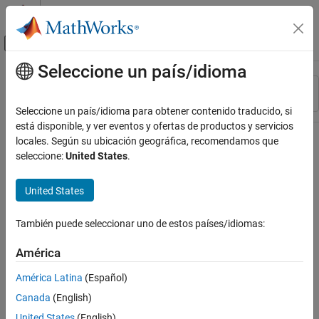
Saltar al contenido
Centro de ayuda de MATLAB
Mostrar/ocultar menú de navegación
Seleccione un país/idioma
Contenido principal
Recurso
Ordenar por
Source
Seleccione un país/idioma para obtener contenido traducido, si
está disponible, y ver eventos y ofertas de productos y servicios
Estado
locales. Según su ubicación geográfica, recomendamos que
seleccione:
United States
.
United States
También puede seleccionar uno de estos países/idiomas:
América
América Latina
(Español)
Canada
(English)
United States
(English)